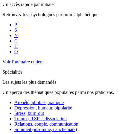
Un accès rapide par initiale
Retrouvez les psychologues par ordre alphabétique.
P
S
Y
C
H
O
Voir l'annuaire entier
Spécialités
Les sujets les plus demandés
Un aperçu des thématiques populaires parmi nos praticiens.
Anxiété, phobies, panique
Dépression, humeur, bipolarité
Stress, burn-out
Trauma, TSPT, dissociation
Relations, couple, communication
Sommeil (insomnie, cauchemars)