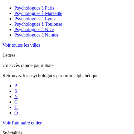
Psychologues à
Paris
Psychologues à
Marseille
Psychologues à
Lyon
Psychologues à
Toulouse
Psychologues à
Nice
Psychologues à
Nantes
Voir toutes les villes
Lettres
Un accès rapide par initiale
Retrouvez les psychologues par ordre alphabétique.
P
S
Y
C
H
O
Voir l'annuaire entier
Spécialités