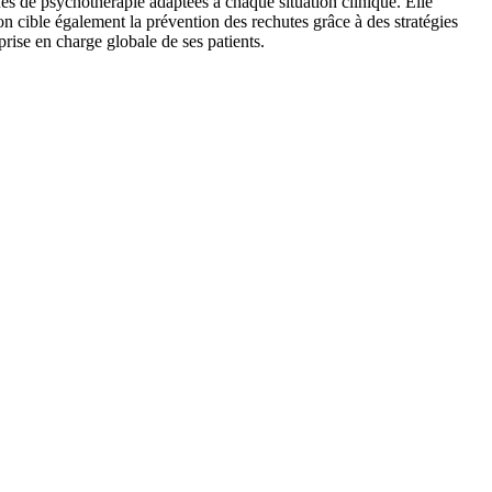
s de psychothérapie adaptées à chaque situation clinique. Elle
ion cible également la prévention des rechutes grâce à des stratégies
rise en charge globale de ses patients.