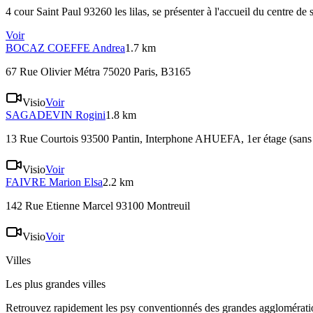
4 cour Saint Paul 93260 les lilas
, se présenter à l'accueil du centre de 
Voir
BOCAZ COEFFE
Andrea
1.7 km
67 Rue Olivier Métra 75020 Paris
, B3165
Visio
Voir
SAGADEVIN
Rogini
1.8 km
13 Rue Courtois 93500 Pantin
, Interphone AHUEFA, 1er étage (sans 
Visio
Voir
FAIVRE
Marion Elsa
2.2 km
142 Rue Etienne Marcel 93100 Montreuil
Visio
Voir
Villes
Les plus grandes villes
Retrouvez rapidement les psy conventionnés des grandes agglomératio