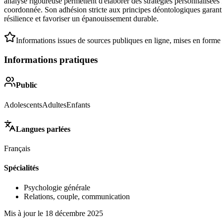
analyse rigoureuse permettent d'élaborer des stratégies personnalisées 
coordonnée. Son adhésion stricte aux principes déontologiques garantit
résilience et favoriser un épanouissement durable.
Informations issues de sources publiques en ligne, mises en forme
Informations pratiques
Public
Adolescents
Adultes
Enfants
Langues parlées
Français
Spécialités
Psychologie générale
Relations, couple, communication
Mis à jour le
18 décembre 2025