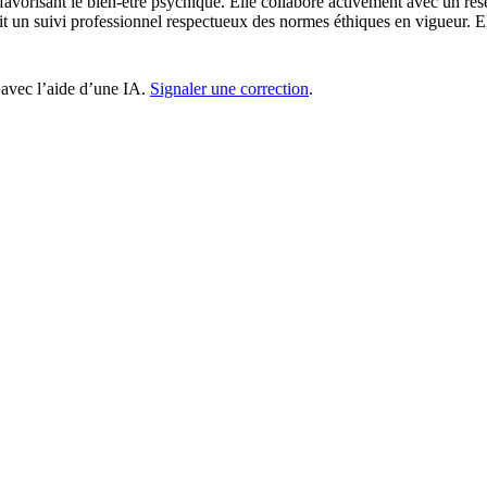
favorisant le bien-être psychique. Elle collabore activement avec un rése
 un suivi professionnel respectueux des normes éthiques en vigueur. Elle
 avec l’aide d’une IA.
Signaler une correction
.