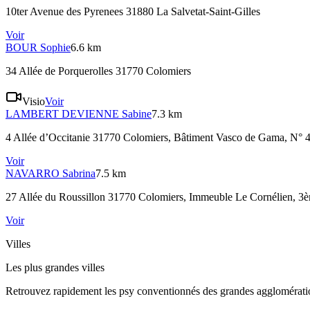
10ter Avenue des Pyrenees 31880 La Salvetat-Saint-Gilles
Voir
BOUR
Sophie
6.6 km
34 Allée de Porquerolles 31770 Colomiers
Visio
Voir
LAMBERT DEVIENNE
Sabine
7.3 km
4 Allée d’Occitanie 31770 Colomiers
, Bâtiment Vasco de Gama, N° 41
Voir
NAVARRO
Sabrina
7.5 km
27 Allée du Roussillon 31770 Colomiers
, Immeuble Le Cornélien, 3è
Voir
Villes
Les plus grandes villes
Retrouvez rapidement les psy conventionnés des grandes agglomératio