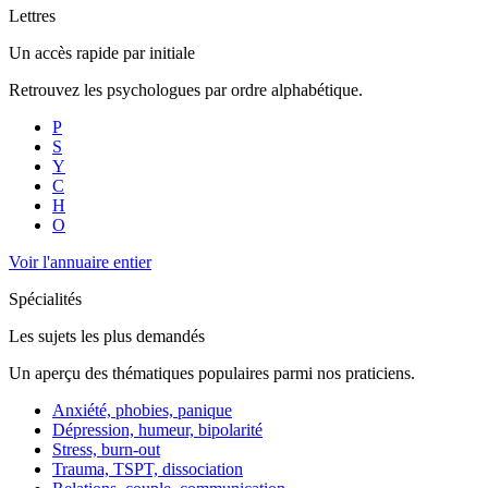
Lettres
Un accès rapide par initiale
Retrouvez les psychologues par ordre alphabétique.
P
S
Y
C
H
O
Voir l'annuaire entier
Spécialités
Les sujets les plus demandés
Un aperçu des thématiques populaires parmi nos praticiens.
Anxiété, phobies, panique
Dépression, humeur, bipolarité
Stress, burn-out
Trauma, TSPT, dissociation