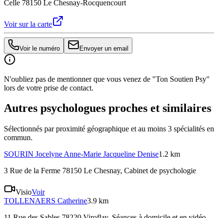
Celle 78150 Le Chesnay-Rocquencourt
Voir sur la carte
Voir le numéro
Envoyer un email
N'oubliez pas de mentionner que vous venez de "Ton Soutien Psy"
lors de votre prise de contact.
Autres psychologues proches et similaires
Sélectionnés par proximité géographique et au moins
3
spécialité
s
en
commun.
SOURIN
Jocelyne Anne-Marie Jacqueline Denise
1.2 km
3 Rue de la Ferme 78150 Le Chesnay
, Cabinet de psychologie
Visio
Voir
TOLLENAERS
Catherine
3.9 km
11 Rue des Sables 78220 Viroflay
, Séances à domicile et en vidéo