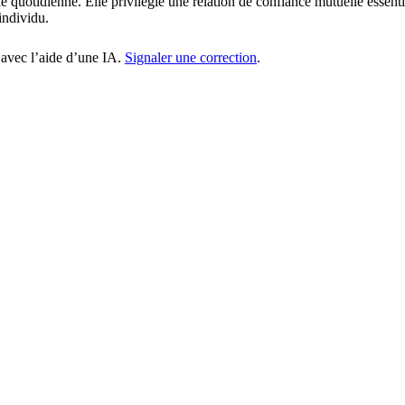
e quotidienne. Elle privilégie une relation de confiance mutuelle essenti
individu.
 avec l’aide d’une IA.
Signaler une correction
.