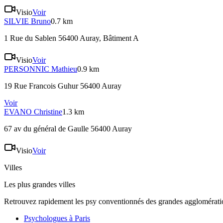
Visio
Voir
SILVIE
Bruno
0.7 km
1 Rue du Sablen 56400 Auray
, Bâtiment A
Visio
Voir
PERSONNIC
Mathieu
0.9 km
19 Rue Francois Guhur 56400 Auray
Voir
EVANO
Christine
1.3 km
67 av du général de Gaulle 56400 Auray
Visio
Voir
Villes
Les plus grandes villes
Retrouvez rapidement les psy conventionnés des grandes agglomératio
Psychologues à
Paris