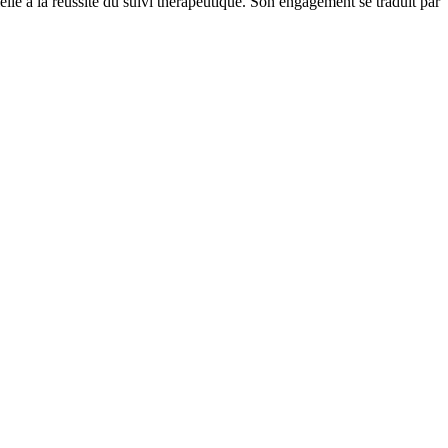
elle à la réussite du suivi thérapeutique. Son engagement se traduit par