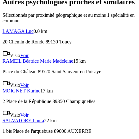
Autres psychologues proches et similaires
Sélectionnés par proximité géographique et au moins
1
spécialité
en
commun.
LAMAGA
Luc
0.0 km
20 Chemin de Ronde 89130 Toucy
Visio
Voir
RAMEIL
Béatrice Marie Madeleine
15 km
Place du Château 89520 Saint Sauveur en Puisaye
Visio
Voir
MOIGNET
Karine
17 km
2 Place de la République 89350 Champignelles
Visio
Voir
SALVATORE
Laura
22 km
1 bis Place de l'arquebuse 89000 AUXERRE