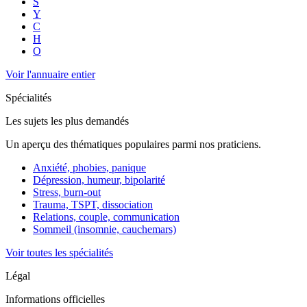
S
Y
C
H
O
Voir l'annuaire entier
Spécialités
Les sujets les plus demandés
Un aperçu des thématiques populaires parmi nos praticiens.
Anxiété, phobies, panique
Dépression, humeur, bipolarité
Stress, burn-out
Trauma, TSPT, dissociation
Relations, couple, communication
Sommeil (insomnie, cauchemars)
Voir toutes les spécialités
Légal
Informations officielles