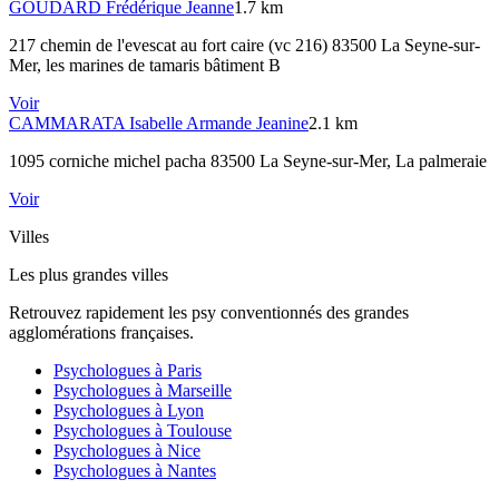
GOUDARD
Frédérique Jeanne
1.7 km
217 chemin de l'evescat au fort caire (vc 216) 83500 La Seyne-sur-
Mer
, les marines de tamaris bâtiment B
Voir
CAMMARATA
Isabelle Armande Jeanine
2.1 km
1095 corniche michel pacha 83500 La Seyne-sur-Mer
, La palmeraie
Voir
Villes
Les plus grandes villes
Retrouvez rapidement les psy conventionnés des grandes
agglomérations françaises.
Psychologues à
Paris
Psychologues à
Marseille
Psychologues à
Lyon
Psychologues à
Toulouse
Psychologues à
Nice
Psychologues à
Nantes