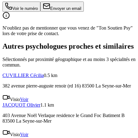
Voir le numéro
Envoyer un email
N'oubliez pas de mentionner que vous venez de "Ton Soutien Psy"
lors de votre prise de contact.
Autres psychologues proches et similaires
Sélectionnés par proximité géographique et au moins
3
spécialité
s
en
commun.
CUVILLIER
Cécilia
0.5 km
382 avenue pierre-auguste renoir (rd 16) 83500 La Seyne-sur-Mer
Visio
Voir
JACQUOT
Olivier
1.1 km
403 Avenue Noël Verlaque residence le Grand Foc Batiment B
83500 La Seyne-sur-Mer
Visio
Voir