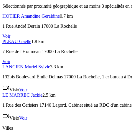
Sélectionnés par proximité géographique et au moins
3
spécialité
s
en 
HOTIER
Amandine Geraldine
0.7 km
1 Rue André Derain 17000 La Rochelle
Voir
PLÉAU
Gaëlle
1.8 km
7 Rue de l'Houmeau 17000 La Rochelle
Voir
LANCIEN
Muriel Sylvie
3.3 km
192bis Boulevard Émile Delmas 17000 La Rochelle
, 1 er bureau à Dr
Visio
Voir
LE MARREC
Jackie
2.5 km
1 Rue des Cerisiers 17140 Lagord
, Cabinet situé au RDC d'un cabine
Visio
Voir
Villes