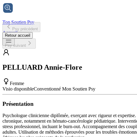
Ton Soutien Psy
Psy précédent
Accueil
Retour accueil
Psy suivant
PELLUARD
Annie-Flore
Femme
Visio disponible
Conventionné Mon Soutien Psy
Présentation
Psychologue clinicienne diplômée, exerçant avec rigueur et expertise. S
chronique, notamment en hémato-cancérologie pédiatrique. Intervention 
stress professionnel, incluant le burn-out. Accompagnement des couples
adultes. Utilisation de méthodes éprouvées pour les troubles émotionn