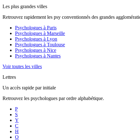
Les plus grandes villes
Retrouvez rapidement les psy conventionnés des grandes agglomératio
Psychologues à
Paris
Psychologues à
Marseille
Psychologues à
Lyon
Psychologues à
Toulouse
Psychologues à
Nice
Psychologues à
Nantes
Voir toutes les villes
Lettres
Un accès rapide par initiale
Retrouvez les psychologues par ordre alphabétique.
P
S
Y
C
H
O