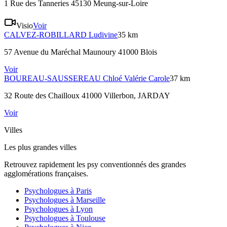
1 Rue des Tanneries 45130 Meung-sur-Loire
Visio
Voir
CALVEZ-ROBILLARD
Ludivine
35 km
57 Avenue du Maréchal Maunoury 41000 Blois
Voir
BOUREAU-SAUSSEREAU
Chloé Valérie Carole
37 km
32 Route des Chailloux 41000 Villerbon
, JARDAY
Voir
Villes
Les plus grandes villes
Retrouvez rapidement les psy conventionnés des grandes
agglomérations françaises.
Psychologues à
Paris
Psychologues à
Marseille
Psychologues à
Lyon
Psychologues à
Toulouse