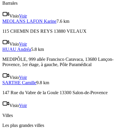
Barrales
Visio
Voir
MEOLANS LAFON
Karine
7.6 km
115 CHEMIN DES REYS 13880 VELAUX
Visio
Voir
HUAU
Andréa
5.8 km
MEDIPÔLE, 999 allée Francisco Caravaca, 13680 Lançon-
Provence
, 1er étage, à gauche, Pôle Paramédical
Visio
Voir
SARTHE
Camille
9.8 km
147 Rue du Vabre de la Goule 13300 Salon-de-Provence
Visio
Voir
Villes
Les plus grandes villes