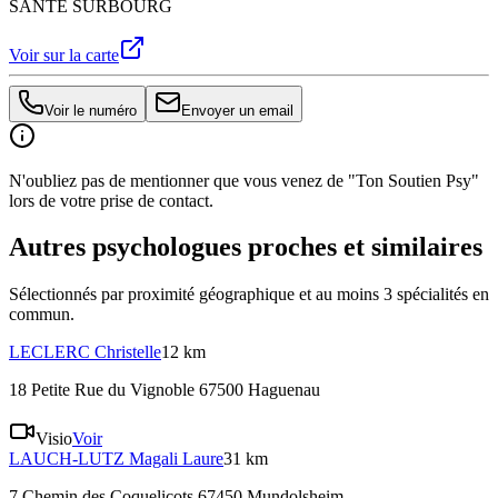
SANTE SURBOURG
Voir sur la carte
Voir le numéro
Envoyer un email
N'oubliez pas de mentionner que vous venez de "Ton Soutien Psy"
lors de votre prise de contact.
Autres psychologues proches et similaires
Sélectionnés par proximité géographique et au moins
3
spécialité
s
en
commun.
LECLERC
Christelle
12 km
18 Petite Rue du Vignoble 67500 Haguenau
Visio
Voir
LAUCH-LUTZ
Magali Laure
31 km
7 Chemin des Coquelicots 67450 Mundolsheim