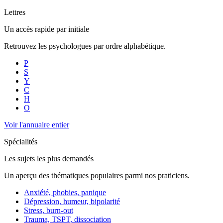
Lettres
Un accès rapide par initiale
Retrouvez les psychologues par ordre alphabétique.
P
S
Y
C
H
O
Voir l'annuaire entier
Spécialités
Les sujets les plus demandés
Un aperçu des thématiques populaires parmi nos praticiens.
Anxiété, phobies, panique
Dépression, humeur, bipolarité
Stress, burn-out
Trauma, TSPT, dissociation