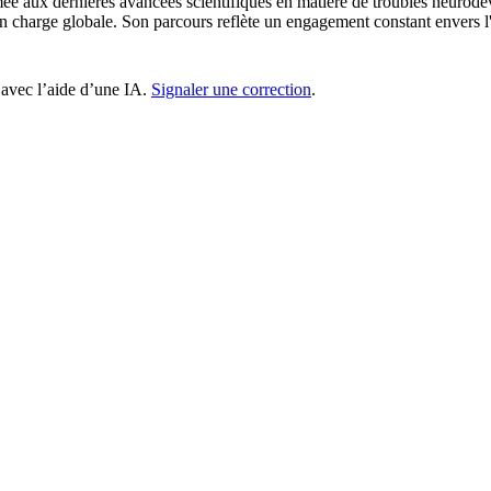
ée aux dernières avancées scientifiques en matière de troubles neurodé
 en charge globale. Son parcours reflète un engagement constant envers l'
 avec l’aide d’une IA.
Signaler une correction
.