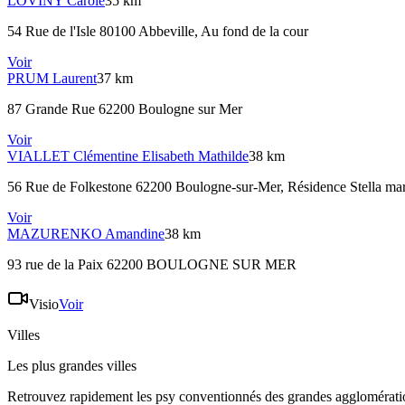
LOVINY
Carole
35 km
54 Rue de l'Isle 80100 Abbeville
, Au fond de la cour
Voir
PRUM
Laurent
37 km
87 Grande Rue 62200 Boulogne sur Mer
Voir
VIALLET
Clémentine Elisabeth Mathilde
38 km
56 Rue de Folkestone 62200 Boulogne-sur-Mer
, Résidence Stella ma
Voir
MAZURENKO
Amandine
38 km
93 rue de la Paix 62200 BOULOGNE SUR MER
Visio
Voir
Villes
Les plus grandes villes
Retrouvez rapidement les psy conventionnés des grandes agglomératio