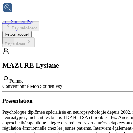
Ton Soutien Psy
Psy précédent
Accueil
Retour accueil
Psy suivant
MAZURE
Lysiane
Femme
Conventionné Mon Soutien Psy
Présentation
Psychologue diplômée spécialisée en neuropsychologie depuis 2002, int
neuroatypies, incluant les bilans TDAH, TSA et troubles dys. Ancienne
approche thérapeutique intègre des méthodes structurées adaptées aux sp
régulation émotionnelle chez les jeunes patients. Intervient également d