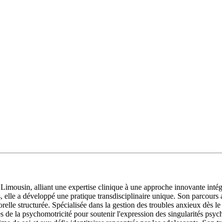
mousin, alliant une expertise clinique à une approche innovante inté
elle a développé une pratique transdisciplinaire unique. Son parcours a
le structurée. Spécialisée dans la gestion des troubles anxieux dès le 
es de la psychomotricité pour soutenir l'expression des singularités psyc