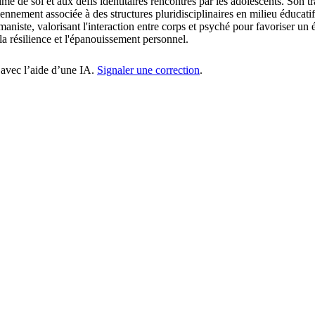
me de soi et aux défis identitaires rencontrés par les adolescents. Son t
ennement associée à des structures pluridisciplinaires en milieu éducat
niste, valorisant l'interaction entre corps et psyché pour favoriser un
 la résilience et l'épanouissement personnel.
 avec l’aide d’une IA.
Signaler une correction
.