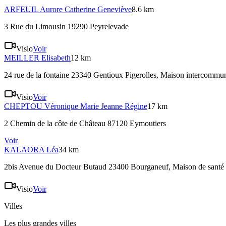
ARFEUIL
Aurore Catherine Geneviève
8.6 km
3 Rue du Limousin 19290 Peyrelevade
Visio
Voir
MEILLER
Elisabeth
12 km
24 rue de la fontaine 23340 Gentioux Pigerolles
, Maison intercommu
Visio
Voir
CHEPTOU
Véronique Marie Jeanne Régine
17 km
2 Chemin de la côte de Château 87120 Eymoutiers
Voir
KALAORA
Léa
34 km
2bis Avenue du Docteur Butaud 23400 Bourganeuf
, Maison de santé 
Visio
Voir
Villes
Les plus grandes villes