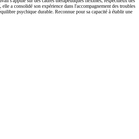
ravail s'appuie sur des cadres thérapeutiques flexibles, respectueux des
if, elle a consolidé son expérience dans l'accompagnement des troubles
 équilibre psychique durable. Reconnue pour sa capacité à établir une