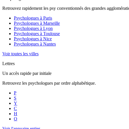
Retrouvez rapidement les psy conventionnés des grandes agglomératio
Psychologues à
Paris
Psychologues à
Marseille
Psychologues à
Lyon
Psychologues à
Toulouse
Psychologues à
Nice
Psychologues à
Nantes
Voir toutes les villes
Lettres
Un accès rapide par initiale
Retrouvez les psychologues par ordre alphabétique.
P
S
Y
C
H
O
Voir l'annuaire entier