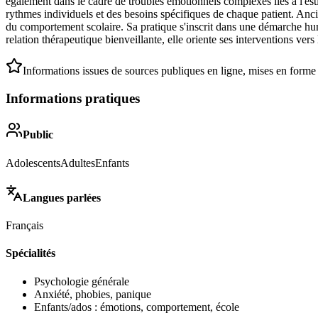
également dans le cadre de troubles émotionnels complexes liés à l'esti
rythmes individuels et des besoins spécifiques de chaque patient. Anci
du comportement scolaire. Sa pratique s'inscrit dans une démarche huma
relation thérapeutique bienveillante, elle oriente ses interventions vers
Informations issues de sources publiques en ligne, mises en forme
Informations pratiques
Public
Adolescents
Adultes
Enfants
Langues parlées
Français
Spécialités
Psychologie générale
Anxiété, phobies, panique
Enfants/ados : émotions, comportement, école