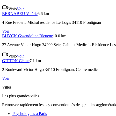
Visio
Voir
BERNABEU
Valérie
6.6 km
4 Rue Frederic Mistral résidence Le Logis 34110 Frontignan
Voir
BUYCK
Gwendoline Bleuette
10.0 km
27 Avenue Victor Hugo 34200 Sète
, Cabinet Médical- Résidence Les
Visio
Voir
GITTON
Céline
7.1 km
2 Boulevard Victor Hugo 34110 Frontignan
, Centre médical
Voir
Villes
Les plus grandes villes
Retrouvez rapidement les psy conventionnés des grandes agglomératio
Psychologues à
Paris