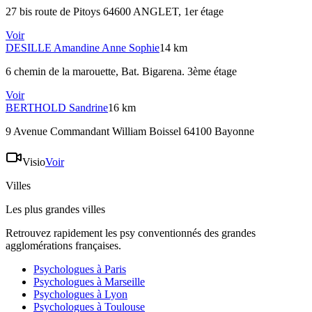
27 bis route de Pitoys 64600 ANGLET
, 1er étage
Voir
DESILLE
Amandine Anne Sophie
14 km
6 chemin de la marouette
, Bat. Bigarena. 3ème étage
Voir
BERTHOLD
Sandrine
16 km
9 Avenue Commandant William Boissel 64100 Bayonne
Visio
Voir
Villes
Les plus grandes villes
Retrouvez rapidement les psy conventionnés des grandes
agglomérations françaises.
Psychologues à
Paris
Psychologues à
Marseille
Psychologues à
Lyon
Psychologues à
Toulouse