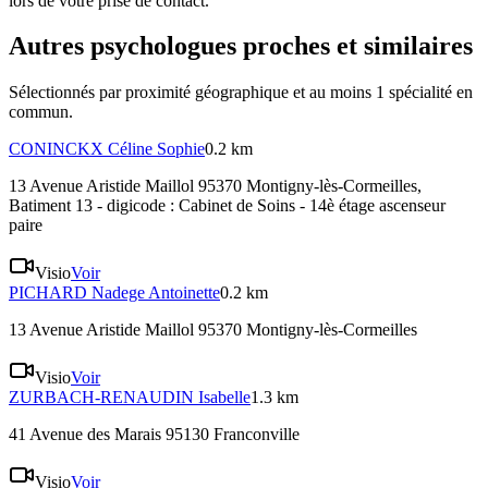
lors de votre prise de contact.
Autres psychologues proches et similaires
Sélectionnés par proximité géographique et au moins
1
spécialité
en
commun.
CONINCKX
Céline Sophie
0.2 km
13 Avenue Aristide Maillol 95370 Montigny-lès-Cormeilles
,
Batiment 13 - digicode : Cabinet de Soins - 14è étage ascenseur
paire
Visio
Voir
PICHARD
Nadege Antoinette
0.2 km
13 Avenue Aristide Maillol 95370 Montigny-lès-Cormeilles
Visio
Voir
ZURBACH-RENAUDIN
Isabelle
1.3 km
41 Avenue des Marais 95130 Franconville
Visio
Voir