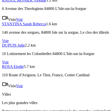
RAOUL MONIER
Virginie
1.2 km
6 Avenue des Theologiens 84800 L'Isle-sur-la-Sorgue
Visio
Voir
STANTINA
Sarah Rebecca
1.6 km
146 avenue des sorgues, 84800 Isle sur la sorgue
, Le clos des tilleuls
Voir
DUPUIS
Julie
2.2 km
10 Lotissement les Colombelles 84800 L'Isle-sur-la-Sorgue
Voir
ROSA
Elodie
5.7 km
110 Route d'Avignon, Le Thor, France
, Centre Cardinal
Visio
Voir
Villes
Les plus grandes villes