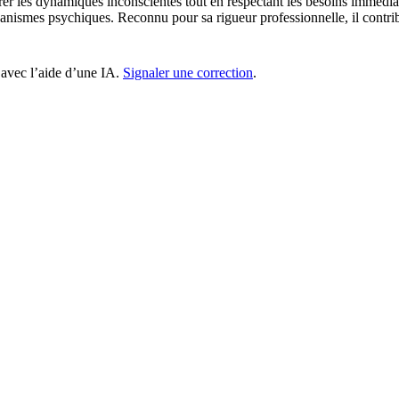
xplorer les dynamiques inconscientes tout en respectant les besoins immé
nismes psychiques. Reconnu pour sa rigueur professionnelle, il contrib
 avec l’aide d’une IA.
Signaler une correction
.