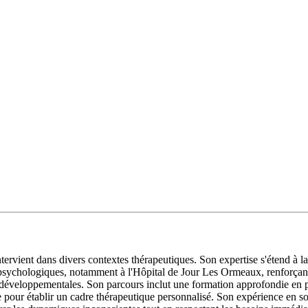
tervient dans divers contextes thérapeutiques. Son expertise s'étend à la
co-psychologiques, notamment à l'Hôpital de Jour Les Ormeaux, renforça
s développementales. Son parcours inclut une formation approfondie en p
use pour établir un cadre thérapeutique personnalisé. Son expérience en s