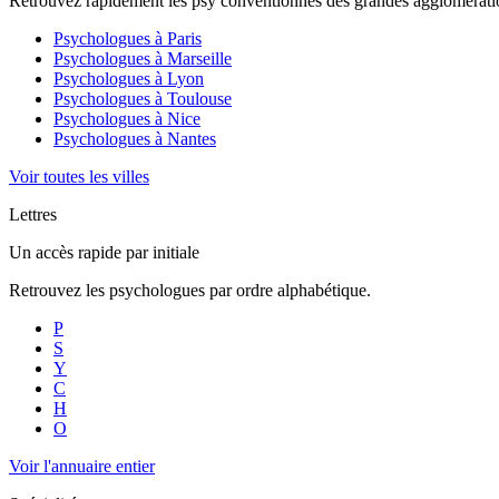
Retrouvez rapidement les psy conventionnés des grandes agglomératio
Psychologues à
Paris
Psychologues à
Marseille
Psychologues à
Lyon
Psychologues à
Toulouse
Psychologues à
Nice
Psychologues à
Nantes
Voir toutes les villes
Lettres
Un accès rapide par initiale
Retrouvez les psychologues par ordre alphabétique.
P
S
Y
C
H
O
Voir l'annuaire entier