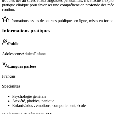
troubles liés au stress et aux angoisses persistantes. Il s'attache à e
pratique clinique pour favoriser une compréhension profonde des méca
continu.
Informations issues de sources publiques en ligne, mises en forme
Informations pratiques
Public
Adolescents
Adultes
Enfants
Langues parlées
Français
Spécialités
Psychologie générale
Anxiété, phobies, panique
Enfants/ados : émotions, comportement, école