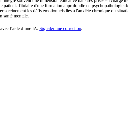
, il intègre souvent une dimension éducative dans ses prises en charge t
e patient. Titulaire d'une formation approfondie en psychopathologie dé
er sereinement les défis émotionnels liés à l'anxiété chronique ou situ
en santé mentale.
 avec l’aide d’une IA.
Signaler une correction
.