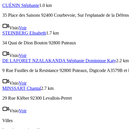
CUÉNIN
Stéphanie
1.0 km
35 Place des Saisons 92400 Courbevoie
, Sur l'esplanade de la Défe
Visio
Voir
STEINBERG
Elisabeth
1.7 km
34 Quai de Dion Bouton 92800 Puteaux
Visio
Voir
DE LAFORET NZALAKANDA
Stéphanie Dominique Katy
2.2 km
9 Rue Fusilles de la Resistance 92800 Puteaux
, Digicode A3579B et 
Visio
Voir
MINSSART
Chantal
2.7 km
29 Rue Kléber 92300 Levallois-Perret
Visio
Voir
Villes