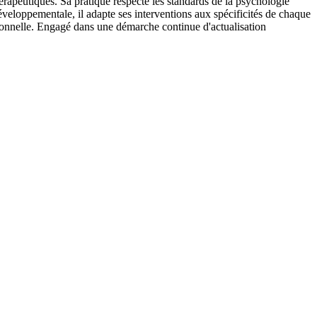
hérapeutiques. Sa pratique respecte les standards de la psychologie
veloppementale, il adapte ses interventions aux spécificités de chaque
ationnelle. Engagé dans une démarche continue d'actualisation