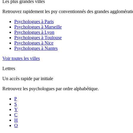
Les plus grandes villes
Retrouvez rapidement les psy conventionnés des grandes agglomératio
Psychologues à
Paris
Psychologues à
Marseille
Psychologues à
Lyon
Psychologues à
Toulouse
Psychologues à
Nice
Psychologues à
Nantes
Voir toutes les villes
Lettres
Un accès rapide par initiale
Retrouvez les psychologues par ordre alphabétique.
P
S
Y
C
H
O