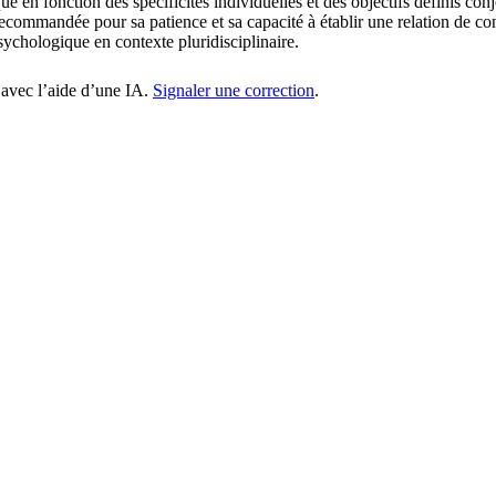
ue en fonction des spécificités individuelles et des objectifs définis co
Recommandée pour sa patience et sa capacité à établir une relation de conf
ychologique en contexte pluridisciplinaire.
 avec l’aide d’une IA.
Signaler une correction
.