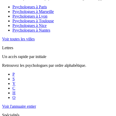
Psychologues à
Paris
Psychologues à
Marseille
Psychologues à
Lyon
Psychologues à
Toulouse
Psychologues à
Nice
Psychologues à
Nantes
Voir toutes les villes
Lettres
Un accès rapide par initiale
Retrouvez les psychologues par ordre alphabétique.
P
S
Y
C
H
O
Voir l'annuaire entier
Spécialités