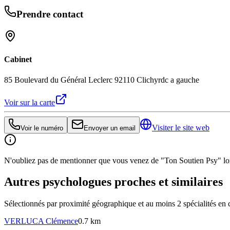
Prendre contact
Cabinet
85 Boulevard du Général Leclerc 92110 Clichy
rdc a gauche
Voir sur la carte
Visiter le site web
Voir le numéro
Envoyer un email
N'oubliez pas de mentionner que vous venez de "Ton Soutien Psy" lors
Autres psychologues proches et similaires
Sélectionnés par proximité géographique et au moins
2
spécialité
s
en 
VERLUCA
Clémence
0.7 km