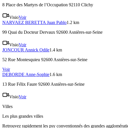
8 Place des Martyrs de l’Occupation 92110 Clichy
Visio
Voir
NARVAEZ BERETTA
Juan Pablo
1.2 km
99 Quai du Docteur Dervaux 92600 Asnières-sur-Seine
Visio
Voir
JONCOUR
Annick Odile
1.4 km
52 Rue Montesquieu 92600 Asnières-sur-Seine
Voir
DEBORDE
Anne-Sophie
1.6 km
13 Rue Félix Faure 92600 Asnières-sur-Seine
Visio
Voir
Villes
Les plus grandes villes
Retrouvez rapidement les psy conventionnés des grandes agglomératio