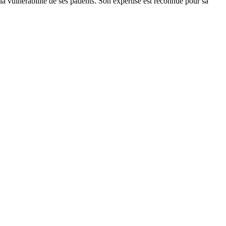
a vulnérabilité de ses patients. Son expertise est reconnue pour sa