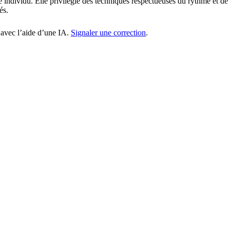
individu. Elle privilégie des techniques respectueuses du rythme et de l
és.
 avec l’aide d’une IA.
Signaler une correction
.