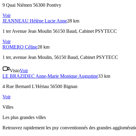
9 Quai Niémen 56300 Pontivy
Voir
JEANNEAU
Hélène Lucie Anne
28 km
1 ter Avenue Jean Moulin 56150 Baud
, Cabinet PSYTECC
Voir
ROMERO
Céline
28 km
1 ter, avenue Jean Moulin, 56150 Baud
, Cabinet PSYTECC
Visio
Voir
LE BRAZIDEC
Anne-Marie Monique Augustine
33 km
4 Rue Bernard L'Hériau 56500 Bignan
Voir
Villes
Les plus grandes villes
Retrouvez rapidement les psy conventionnés des grandes agglomératio