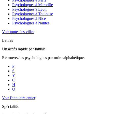
Psychologues à
Paris
Psychologues à
Marseille
Psychologues à
Lyon
Psychologues à
Toulouse
Psychologues à
Nice
Psychologues à
Nantes
Voir toutes les villes
Lettres
Un accès rapide par initiale
Retrouvez les psychologues par ordre alphabétique.
P
S
Y
C
H
O
Voir l'annuaire entier
Spécialités