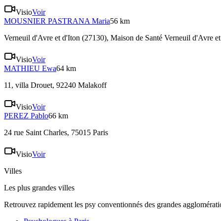
Visio
Voir
MOUSNIER PASTRANA
Maria
56 km
Verneuil d'Avre et d'Iton (27130)
, Maison de Santé Verneuil d'Avre et
Visio
Voir
MATHIEU
Ewa
64 km
11, villa Drouet, 92240 Malakoff
Visio
Voir
PEREZ
Pablo
66 km
24 rue Saint Charles, 75015 Paris
Visio
Voir
Villes
Les plus grandes villes
Retrouvez rapidement les psy conventionnés des grandes agglomératio