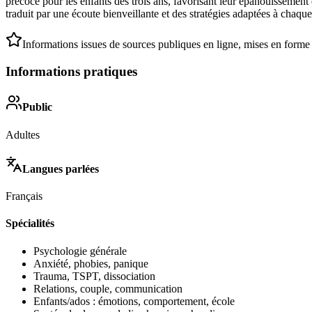
précoce pour les enfants dès trois ans, favorisant leur épanouissement 
traduit par une écoute bienveillante et des stratégies adaptées à chaqu
Informations issues de sources publiques en ligne, mises en forme
Informations pratiques
Public
Adultes
Langues parlées
Français
Spécialités
Psychologie générale
Anxiété, phobies, panique
Trauma, TSPT, dissociation
Relations, couple, communication
Enfants/ados : émotions, comportement, école