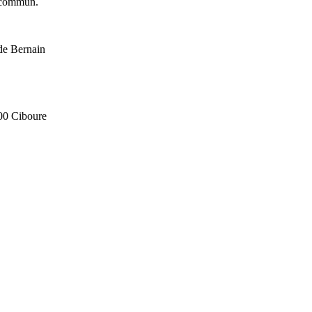
commun.
de Bernain
500 Ciboure