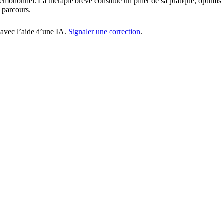
émotionnel. La thérapie brève constitue un pilier de sa pratique, optimi
e parcours.
 avec l’aide d’une IA.
Signaler une correction
.