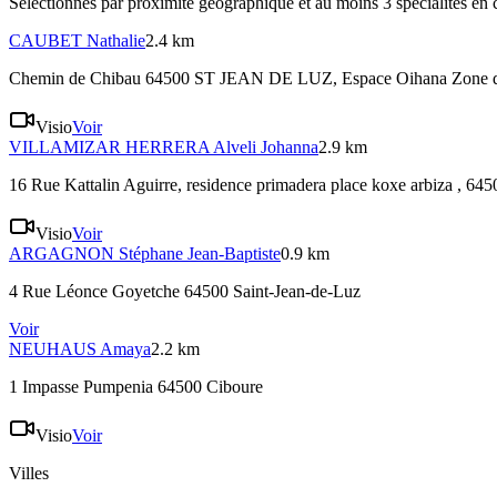
Sélectionnés par proximité géographique et au moins
3
spécialité
s
en 
CAUBET
Nathalie
2.4 km
Chemin de Chibau 64500 ST JEAN DE LUZ
, Espace Oihana Zone 
Visio
Voir
VILLAMIZAR HERRERA
Alveli Johanna
2.9 km
16 Rue Kattalin Aguirre, residence primadera place koxe arbiza , 64
Visio
Voir
ARGAGNON
Stéphane Jean-Baptiste
0.9 km
4 Rue Léonce Goyetche 64500 Saint-Jean-de-Luz
Voir
NEUHAUS
Amaya
2.2 km
1 Impasse Pumpenia 64500 Ciboure
Visio
Voir
Villes