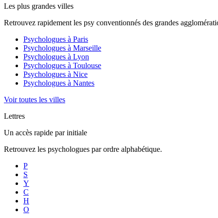
Les plus grandes villes
Retrouvez rapidement les psy conventionnés des grandes agglomératio
Psychologues à
Paris
Psychologues à
Marseille
Psychologues à
Lyon
Psychologues à
Toulouse
Psychologues à
Nice
Psychologues à
Nantes
Voir toutes les villes
Lettres
Un accès rapide par initiale
Retrouvez les psychologues par ordre alphabétique.
P
S
Y
C
H
O