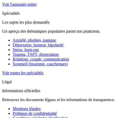
Voir l'annuaire entier
Spécialités
Les sujets les plus demandés
Un aperçu des thématiques populaires parmi nos praticiens.
Anxiété, phobies, panique
Dépression, humeur, bipolarité
Stress, burn-out
Trauma, TSPT, dissociation
Relations, couple, communication
Sommeil (insomnie, cauchemars)
Voir toutes les spécialités
Légal
Informations officielles
Retrouvez les documents légaux et les informations de transparence.
Mentions légales
Politique de confidentialité