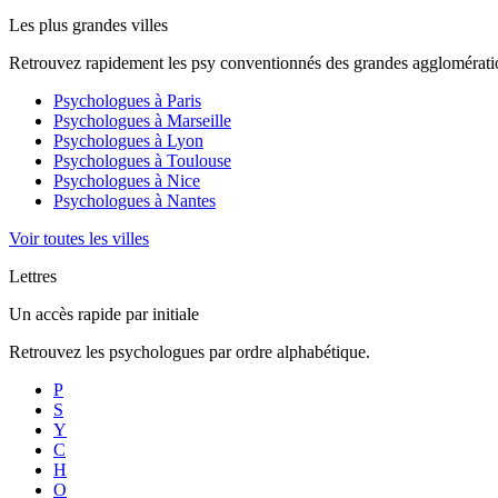
Les plus grandes villes
Retrouvez rapidement les psy conventionnés des grandes agglomératio
Psychologues à
Paris
Psychologues à
Marseille
Psychologues à
Lyon
Psychologues à
Toulouse
Psychologues à
Nice
Psychologues à
Nantes
Voir toutes les villes
Lettres
Un accès rapide par initiale
Retrouvez les psychologues par ordre alphabétique.
P
S
Y
C
H
O