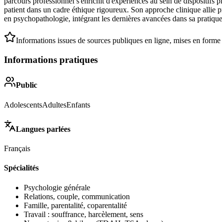
parcours professionnel s'enrichit d'expériences au sein de dispositifs 
patient dans un cadre éthique rigoureux. Son approche clinique allie pr
en psychopathologie, intégrant les dernières avancées dans sa pratiqu
Informations issues de sources publiques en ligne, mises en forme
Informations pratiques
Public
Adolescents
Adultes
Enfants
Langues parlées
Français
Spécialités
Psychologie générale
Relations, couple, communication
Famille, parentalité, coparentalité
Travail : souffrance, harcèlement, sens