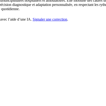
pluridisciplinaires hospitaliers et ambulatoires. Elle mobilise des cadre
écision diagnostique et adaptation personnalisée, en respectant les rythm
e quotidienne.
 avec l’aide d’une IA.
Signaler une correction
.