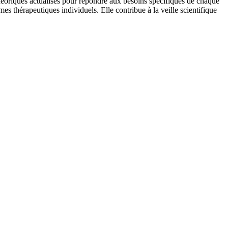
s théoriques actualisés pour répondre aux besoins spécifiques de chaque
es thérapeutiques individuels. Elle contribue à la veille scientifique