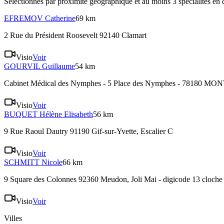
Sélectionnés par proximité géographique et au moins
3
spécialité
s
en 
EFREMOV
Catherine
69 km
2 Rue du Président Roosevelt 92140 Clamart
Visio
Voir
GOURVIL
Guillaume
54 km
Cabinet Médical des Nymphes - 5 Place des Nymphes - 7818
Visio
Voir
BUQUET
Hélène Elisabeth
56 km
9 Rue Raoul Dautry 91190 Gif-sur-Yvette
, Escalier C
Visio
Voir
SCHMITT
Nicole
66 km
9 Square des Colonnes 92360 Meudon
, Joli Mai - digicode 13 cloche
Visio
Voir
Villes