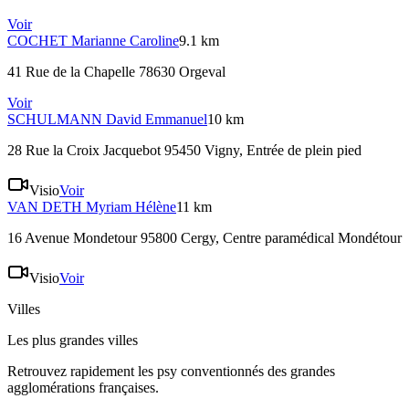
Voir
COCHET
Marianne Caroline
9.1 km
41 Rue de la Chapelle 78630 Orgeval
Voir
SCHULMANN
David Emmanuel
10 km
28 Rue la Croix Jacquebot 95450 Vigny
, Entrée de plein pied
Visio
Voir
VAN DETH
Myriam Hélène
11 km
16 Avenue Mondetour 95800 Cergy
, Centre paramédical Mondétour
Visio
Voir
Villes
Les plus grandes villes
Retrouvez rapidement les psy conventionnés des grandes
agglomérations françaises.