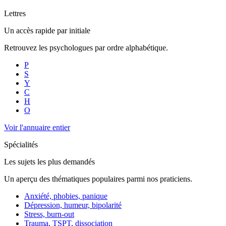
Lettres
Un accès rapide par initiale
Retrouvez les psychologues par ordre alphabétique.
P
S
Y
C
H
O
Voir l'annuaire entier
Spécialités
Les sujets les plus demandés
Un aperçu des thématiques populaires parmi nos praticiens.
Anxiété, phobies, panique
Dépression, humeur, bipolarité
Stress, burn-out
Trauma, TSPT, dissociation