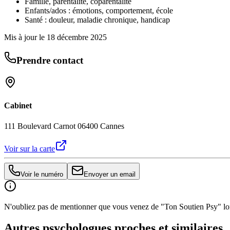
Famille, parentalité, coparentalité
Enfants/ados : émotions, comportement, école
Santé : douleur, maladie chronique, handicap
Mis à jour le
18 décembre 2025
Prendre contact
Cabinet
111 Boulevard Carnot 06400 Cannes
Voir sur la carte
Voir le numéro
Envoyer un email
N'oubliez pas de mentionner que vous venez de "Ton Soutien Psy" lors
Autres psychologues proches et similaires