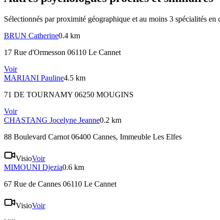
Sélectionnés par proximité géographique et au moins
3
spécialité
s
en 
BRUN
Catherine
0.4 km
17 Rue d'Ormesson 06110 Le Cannet
Voir
MARIANI
Pauline
4.5 km
71 DE TOURNAMY 06250 MOUGINS
Voir
CHASTANG
Jocelyne Jeanne
0.2 km
88 Boulevard Carnot 06400 Cannes
, Immeuble Les Elfes
Visio
Voir
MIMOUNI
Djezia
0.6 km
67 Rue de Cannes 06110 Le Cannet
Visio
Voir