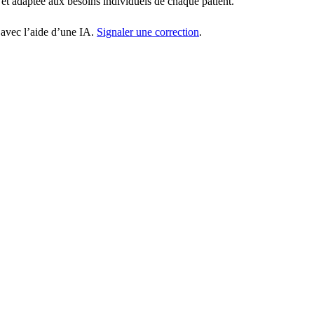
 et adaptée aux besoins individuels de chaque patient.
 avec l’aide d’une IA.
Signaler une correction
.