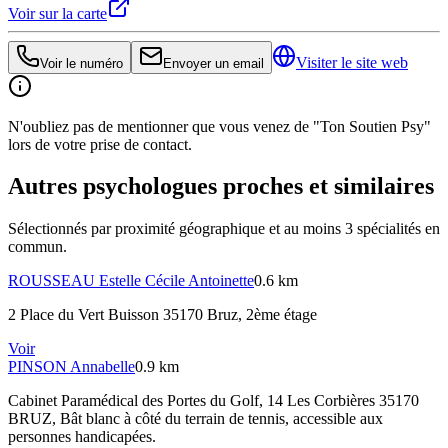
Voir sur la carte
Visiter le site web
Voir le numéro
Envoyer un email
N'oubliez pas de mentionner que vous venez de "Ton Soutien Psy"
lors de votre prise de contact.
Autres psychologues proches et similaires
Sélectionnés par proximité géographique et au moins
3
spécialité
s
en
commun.
ROUSSEAU
Estelle Cécile Antoinette
0.6 km
2 Place du Vert Buisson 35170 Bruz
, 2ème étage
Voir
PINSON
Annabelle
0.9 km
Cabinet Paramédical des Portes du Golf, 14 Les Corbières 35170
BRUZ
, Bât blanc à côté du terrain de tennis, accessible aux
personnes handicapées.