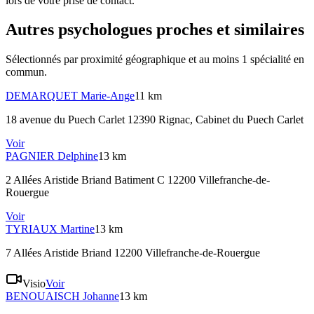
lors de votre prise de contact.
Autres psychologues proches et similaires
Sélectionnés par proximité géographique et au moins
1
spécialité
en
commun.
DEMARQUET
Marie-Ange
11 km
18 avenue du Puech Carlet 12390 Rignac
, Cabinet du Puech Carlet
Voir
PAGNIER
Delphine
13 km
2 Allées Aristide Briand Batiment C 12200 Villefranche-de-
Rouergue
Voir
TYRIAUX
Martine
13 km
7 Allées Aristide Briand 12200 Villefranche-de-Rouergue
Visio
Voir
BENOUAISCH
Johanne
13 km