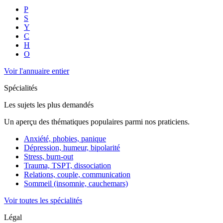
P
S
Y
C
H
O
Voir l'annuaire entier
Spécialités
Les sujets les plus demandés
Un aperçu des thématiques populaires parmi nos praticiens.
Anxiété, phobies, panique
Dépression, humeur, bipolarité
Stress, burn-out
Trauma, TSPT, dissociation
Relations, couple, communication
Sommeil (insomnie, cauchemars)
Voir toutes les spécialités
Légal