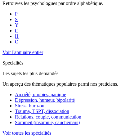
Retrouvez les psychologues par ordre alphabétique.
P
S
Y
C
H
O
Voir l'annuaire entier
Spécialités
Les sujets les plus demandés
Un aperçu des thématiques populaires parmi nos praticiens.
Anxiété, phobies, panique
Dépression, humeur, bipolarité
Stress, burn-out
Trauma, TSPT, dissociation
Relations, couple, communication
Sommeil (insomnie, cauchemars)
Voir toutes les spécialités