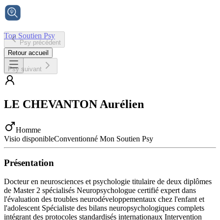
Ton Soutien Psy
Psy précédent
Accueil
Retour accueil
Psy suivant
LE CHEVANTON
Aurélien
Homme
Visio disponible
Conventionné Mon Soutien Psy
Présentation
Docteur en neurosciences et psychologie titulaire de deux diplômes
de Master 2 spécialisés Neuropsychologue certifié expert dans
l'évaluation des troubles neurodéveloppementaux chez l'enfant et
l'adolescent Spécialiste des bilans neuropsychologiques complets
intégrant des protocoles standardisés internationaux Intervention