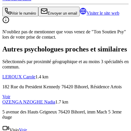
Visiter le site web
Voir le numéro
Envoyer un email
N'oubliez pas de mentionner que vous venez de "Ton Soutien Psy"
lors de votre prise de contact.
Autres psychologues proches et similaires
Sélectionnés par proximité géographique et au moins
3
spécialité
s
en
commun.
LEROUX
Carole
1.4 km
182 Rue du President Kennedy 76420 Bihorel
, Résidence Artois
Voir
OZENGA NZOGHE
Nadia
1.7 km
5 avenue des Hauts Grigneux 76420 Bihorel
, imm Mach 5 3eme
étage
Visio
Voir