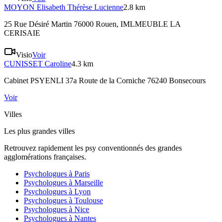
MOYON
Elisabeth Thérèse Lucienne
2.8 km
25 Rue Désiré Martin 76000 Rouen
, IMLMEUBLE LA
CERISAIE
Visio
Voir
CUNISSET
Caroline
4.3 km
Cabinet PSYENLI 37a Route de la Corniche 76240 Bonsecours
Voir
Villes
Les plus grandes villes
Retrouvez rapidement les psy conventionnés des grandes
agglomérations françaises.
Psychologues à
Paris
Psychologues à
Marseille
Psychologues à
Lyon
Psychologues à
Toulouse
Psychologues à
Nice
Psychologues à
Nantes