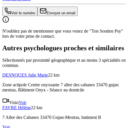
Voir le numéro
Envoyer un email
N'oubliez pas de mentionner que vous venez de "Ton Soutien Psy"
lors de votre prise de contact.
Autres psychologues proches et similaires
Sélectionnés par proximité géographique et au moins
3
spécialité
s
en
commun.
DESNOUES
Julie Marie
22 km
Zone actipole Centre onyxsante 7 allee des cabanes 33470 gujan
mestras
, Bâtiment Onyx - Séance au domicile
Visio
Voir
FAVRE
Hélène
22 km
7 Allee des Cabanes 33470 Gujan-Mestras
, batiment B
Voir