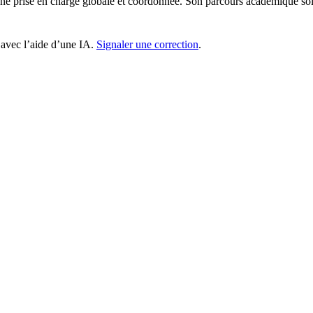
 une prise en charge globale et coordonnée. Son parcours académique soli
 avec l’aide d’une IA.
Signaler une correction
.