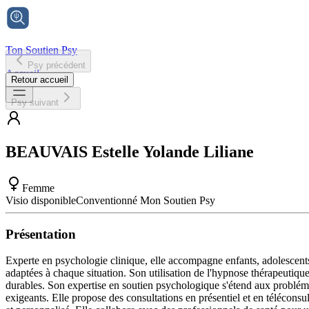
Ton Soutien Psy
Psy précédent
Accueil
Retour accueil
Psy suivant
BEAUVAIS
Estelle Yolande Liliane
Femme
Visio disponible
Conventionné Mon Soutien Psy
Présentation
Experte en psychologie clinique, elle accompagne enfants, adolescents 
adaptées à chaque situation. Son utilisation de l'hypnose thérapeutique
durables. Son expertise en soutien psychologique s'étend aux probléma
exigeants. Elle propose des consultations en présentiel et en télécon