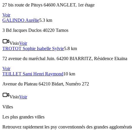
27 bis route de Pitoys 64600 ANGLET
, 1er étage
Voir
GALINDO
Aurélie
5.3 km
3 Bd Jacques Duclos 40220 Tarnos
Visio
Voir
TROTOT
Sophie Isabelle Sylvie
5.8 km
72 avenue du maréchal Juin. 64200 BIARRITZ
, Résidence Ekaïna
Voir
TEILLET
Sami Henri Raymond
10 km
Avenue du Plateau 64210 Bidart
, Numéro 272
Visio
Voir
Villes
Les plus grandes villes
Retrouvez rapidement les psy conventionnés des grandes agglomératio