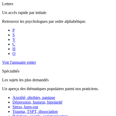
Lettres
Un accès rapide par initiale
Retrouvez les psychologues par ordre alphabétique.
P
S
Y
C
H
O
Voir l'annuaire entier
Spécialités
Les sujets les plus demandés
Un aperçu des thématiques populaires parmi nos praticiens.
Anxiété, phobies, panique
Dépression, humeur, bipolarité
Stress, burn-out
Trauma, TSPT, dissociation