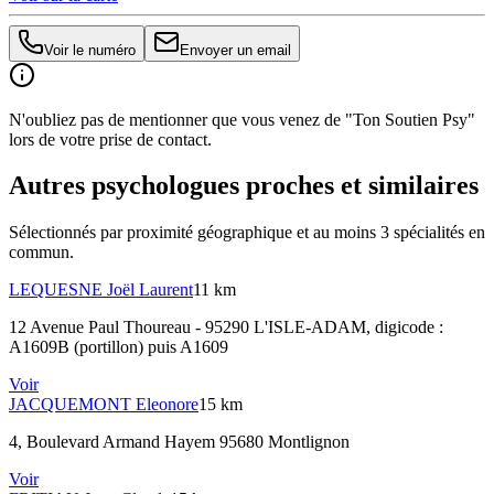
Voir le numéro
Envoyer un email
N'oubliez pas de mentionner que vous venez de "Ton Soutien Psy"
lors de votre prise de contact.
Autres psychologues proches et similaires
Sélectionnés par proximité géographique et au moins
3
spécialité
s
en
commun.
LEQUESNE
Joël Laurent
11 km
12 Avenue Paul Thoureau - 95290 L'ISLE-ADAM
, digicode :
A1609B (portillon) puis A1609
Voir
JACQUEMONT
Eleonore
15 km
4, Boulevard Armand Hayem 95680 Montlignon
Voir