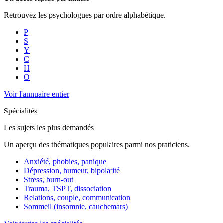
Retrouvez les psychologues par ordre alphabétique.
P
S
Y
C
H
O
Voir l'annuaire entier
Spécialités
Les sujets les plus demandés
Un aperçu des thématiques populaires parmi nos praticiens.
Anxiété, phobies, panique
Dépression, humeur, bipolarité
Stress, burn-out
Trauma, TSPT, dissociation
Relations, couple, communication
Sommeil (insomnie, cauchemars)