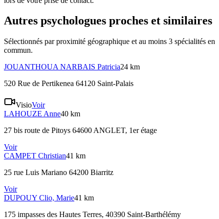
lors de votre prise de contact.
Autres psychologues proches et similaires
Sélectionnés par proximité géographique et au moins
3
spécialité
s
en
commun.
JOUANTHOUA NARBAIS
Patricia
24 km
520 Rue de Pertikenea 64120 Saint-Palais
Visio
Voir
LAHOUZE
Anne
40 km
27 bis route de Pitoys 64600 ANGLET
, 1er étage
Voir
CAMPET
Christian
41 km
25 rue Luis Mariano 64200 Biarritz
Voir
DUPOUY
Clio, Marie
41 km
175 impasses des Hautes Terres, 40390 Saint-Barthélémy